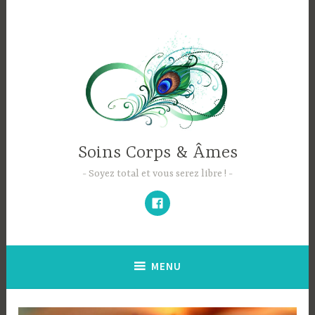
Accéder
au
contenu
principal
Soins Corps & Âmes
Soyez total et vous serez libre !
Facebook
MENU