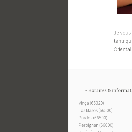
Je vous
tantriqu
Oriental
Horaires & informat
Vinça (66320)
Los Masos (66500)
Prades (66500)
Perpignan (66000)