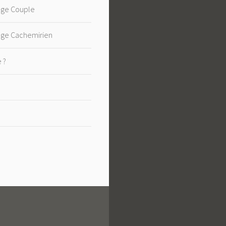
age Couple
age Cachemirien
e ?