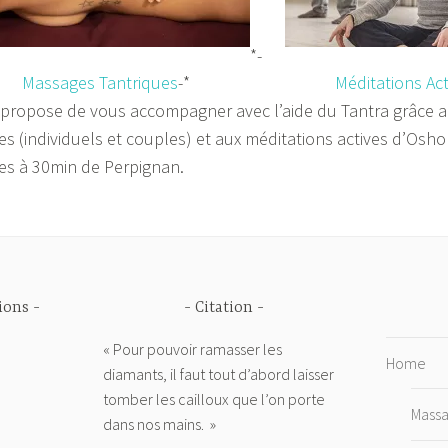
*-
Massages Tantriques
-*
Méditations Ac
 propose de vous accompagner avec l’aide du Tantra grâce 
es (individuels et couples) et aux méditations actives d’Osh
es à 30min de Perpignan.
ions
Citation
« Pour pouvoir ramasser les
Home
diamants, il faut tout d’abord laisser
tomber les cailloux que l’on porte
Mass
dans nos mains. »