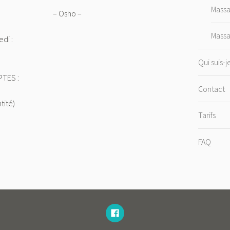
Mass
– Osho –
Mass
edi :
Qui suis-j
TES :
Contact
tité)
Tarifs
FAQ
FACEBOOK