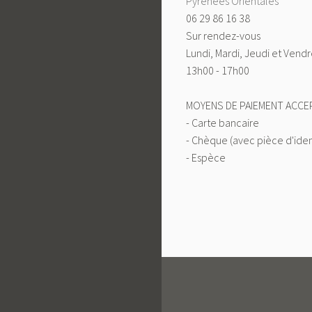
Pyrénées Orientales
06 29 86 16 38
Sur rendez-vous
Lundi, Mardi, Jeudi et Vendr
13h00 - 17h00
MOYENS DE PAIEMENT ACCEP
- Carte bancaire
- Chèque (avec pièce d'iden
- Espèce