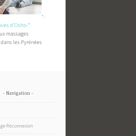
*-
tives d’Osho-*
aux massages
o dans les Pyrénées
Navigation
age Reconnexion