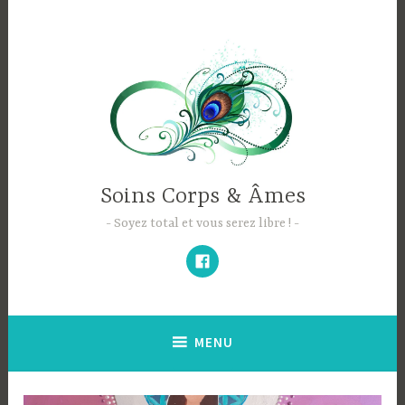
Accéder
au
contenu
principal
Soins Corps & Âmes
Soyez total et vous serez libre !
Facebook
MENU